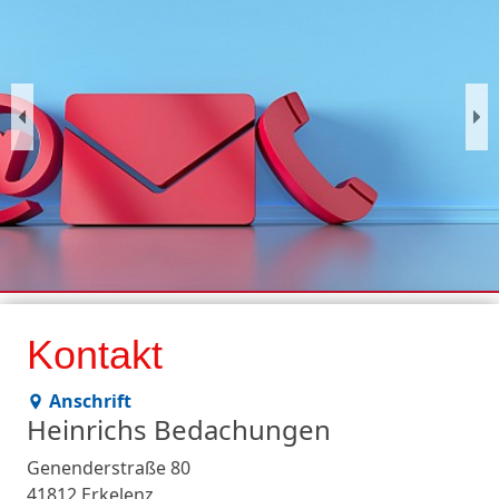
Pr
N
ev
ex
io
t
us
Kontakt
Anschrift
Heinrichs Bedachungen
Genenderstraße 80
41812 Erkelenz