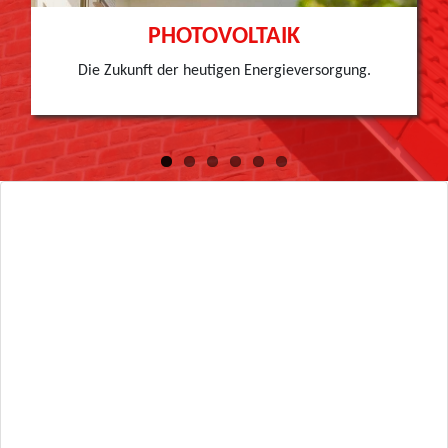
ev
ex
io
t
PHOTOVOLTAIK
us
Die Zukunft der heutigen Energieversorgung.